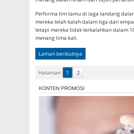
Performa tim tamu di laga tandang dal
mereka telah kalah dalam tiga dari empa
tetapi mereka tidak terkalahkan dalam 1
menang lima kali.
Laman berikutnya
Halaman:
1
2