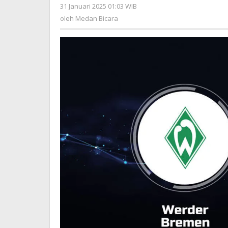
31 Januari 2025 01:03 WIB
oleh
Medan
oleh
Medan Bicara
Bicara