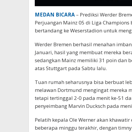
MEDAN BICARA
– Prediksi Werder Brem
Perjuangan Mainz 05 di Liga Champions 
bertandang ke Weserstadion untuk meng
Werder Bremen berhasil menahan imbang
Januari, hasil yang membuat mereka bera
sedangkan Mainz memiliki 31 poin dan b
atas Stuttgart pada Sabtu lalu.
Tuan rumah seharusnya bisa berbuat leb
melawan Dortmund mengingat mereka mem
tetapi tertinggal 2-0 pada menit ke-51 d
penyeimbang Marvin Ducksch pada menit
Pelatih kepala Ole Werner akan khawati
beberapa minggu terakhir, dengan timny