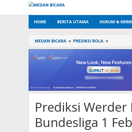
Lewati
ke
konten
HOME
BERITA UTAMA
HUKUM & KRIM
MEDAN BICARA
»
PREDIKSI BOLA
»
Prediksi
Werder
Bremen
vs
Mainz,
Bundeslig
1
Februari
2025
Prediksi Werder
Bundesliga 1 Feb