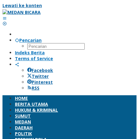
Lewati ke konten
Pencarian
Indeks Berita
Terms of Service
Facebook
Twitter
Pinterest
RSS
HOME
BERITA UTAMA
HUKUM & KRIMINAL
SUMUT
MEDAN
DAERAH
POLITIK