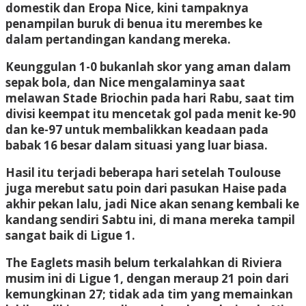
domestik dan Eropa Nice, kini tampaknya
penampilan buruk di benua itu merembes ke
dalam pertandingan kandang mereka.
Keunggulan 1-0 bukanlah skor yang aman dalam
sepak bola, dan Nice mengalaminya saat
melawan Stade Briochin pada hari Rabu, saat tim
divisi keempat itu mencetak gol pada menit ke-90
dan ke-97 untuk membalikkan keadaan pada
babak 16 besar dalam situasi yang luar biasa.
Hasil itu terjadi beberapa hari setelah Toulouse
juga merebut satu poin dari pasukan Haise pada
akhir pekan lalu, jadi Nice akan senang kembali ke
kandang sendiri Sabtu ini, di mana mereka tampil
sangat baik di Ligue 1.
The Eaglets masih belum terkalahkan di Riviera
musim ini di Ligue 1, dengan meraup 21 poin dari
kemungkinan 27; tidak ada tim yang memainkan