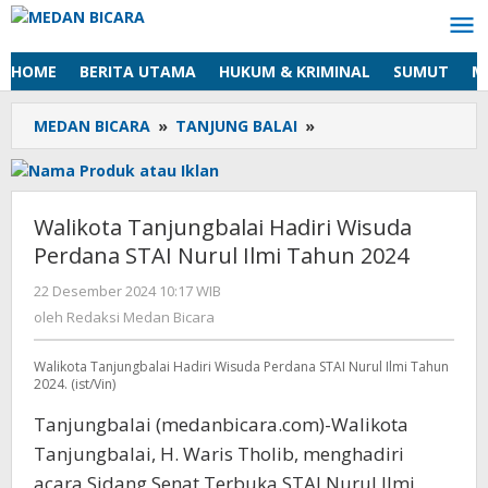
Lewati
ke
konten
HOME
BERITA UTAMA
HUKUM & KRIMINAL
SUMUT
M
MEDAN BICARA
»
TANJUNG BALAI
»
Walikota
Tanjungbalai
Hadiri
Wisuda
Perdana
Walikota Tanjungbalai Hadiri Wisuda
STAI
Perdana STAI Nurul Ilmi Tahun 2024
Nurul
Ilmi
22 Desember 2024 10:17 WIB
oleh
Tahun
Redaksi
oleh
Redaksi Medan Bicara
2024
Medan
Bicara
Walikota Tanjungbalai Hadiri Wisuda Perdana STAI Nurul Ilmi Tahun
2024. (ist/Vin)
Tanjungbalai (medanbicara.com)-Walikota
Tanjungbalai, H. Waris Tholib, menghadiri
acara Sidang Senat Terbuka STAI Nurul Ilmi