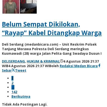
Belum Sempat Dikilokan,
“Rayap” Kabel Ditangkap Warga
Deli Serdang (medanbicara.com) – Unit Reskrim Polsek
Tanjung Morawa Polresta Deli Serdang meringkus
Kusmawadi (28) warga Jalan Pelita Gang Swadaya Dusun I
DELISERDANG
,
HUKUM & KRIMINAL
4 Agustus 2026 21:37
WIB
4 Agustus 2026 21:37 WIB
oleh
Redaksi Medan Bicara
Sebar
Tweet
1
2
…
142
Berikutnya
Tidak Ada Postingan Lagi.