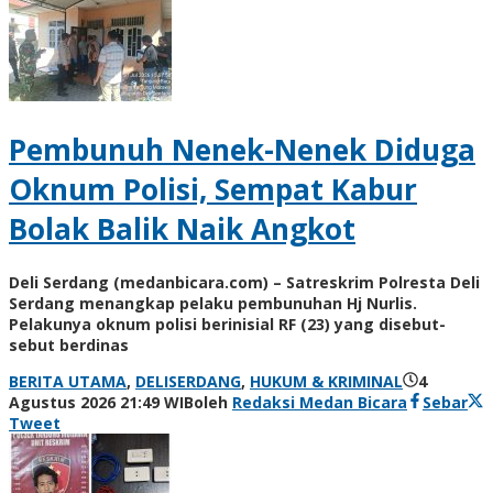
Pembunuh Nenek-Nenek Diduga
Oknum Polisi, Sempat Kabur
Bolak Balik Naik Angkot
Deli Serdang (medanbicara.com) – Satreskrim Polresta Deli
Serdang menangkap pelaku pembunuhan Hj Nurlis.
Pelakunya oknum polisi berinisial RF (23) yang disebut-
sebut berdinas
BERITA UTAMA
,
DELISERDANG
,
HUKUM & KRIMINAL
4
Agustus 2026 21:49 WIB
oleh
Redaksi Medan Bicara
Sebar
Tweet