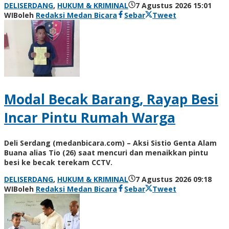
DELISERDANG
,
HUKUM & KRIMINAL
7 Agustus 2026 15:01
WIB
oleh
Redaksi Medan Bicara
Sebar
Tweet
Modal Becak Barang, Rayap Besi
Incar Pintu Rumah Warga
Deli Serdang (medanbicara.com) – Aksi Sistio Genta Alam
Buana alias Tio (26) saat mencuri dan menaikkan pintu
besi ke becak terekam CCTV.
DELISERDANG
,
HUKUM & KRIMINAL
7 Agustus 2026 09:18
WIB
oleh
Redaksi Medan Bicara
Sebar
Tweet