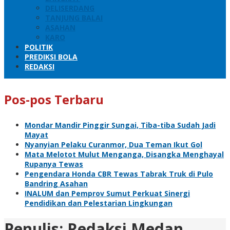
DELISERDANG
TANJUNG BALAI
ASAHAN
KARO
POLITIK
PREDIKSI BOLA
REDAKSI
Pos-pos Terbaru
Mondar Mandir Pinggir Sungai, Tiba-tiba Sudah Jadi
Mayat
Nyanyian Pelaku Curanmor, Dua Teman Ikut Gol
Mata Melotot Mulut Menganga, Disangka Menghayal
Rupanya Tewas
Pengendara Honda CBR Tewas Tabrak Truk di Pulo
Bandring Asahan
INALUM dan Pemprov Sumut Perkuat Sinergi
Pendidikan dan Pelestarian Lingkungan
Penulis:
Redaksi Medan