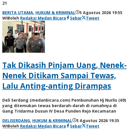
21
BERITA UTAMA
,
HUKUM & KRIMINAL
5 Agustus 2026 19:55
WIB
oleh
Redaksi Medan Bicara
Sebar
Tweet
Tak Dikasih Pinjam Uang, Nenek-
Nenek Ditikam Sampai Tewas,
Lalu Anting-anting Dirampas
Deli Serdang (medanbicara.com) Pembunuhan Hj Nurlis (69)
yang ditemukan tewas berdarah-darah di rumahnya di
Gang Tridarma Dusun IV Desa Punden Rejo Kecamatan
DELISERDANG
,
HUKUM & KRIMINAL
5 Agustus 2026 19:35
WIB
oleh
Redaksi Medan Bicara
Sebar
Tweet