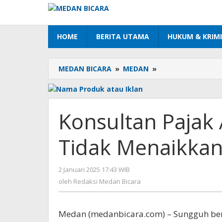
Lewati
ke
konten
HOME
BERITA UTAMA
HUKUM & KRIM
MEDAN BICARA
»
MEDAN
»
Konsultan
Pajak
Apresiasi
Pemerintah
Tidak
Konsultan Pajak 
Menaikkan
PPN
Tidak Menaikka
2 Januari 2025 17:43 WIB
oleh
Redaksi
oleh
Redaksi Medan Bicara
Medan
Bicara
Medan (medanbicara.com) – Sungguh ben