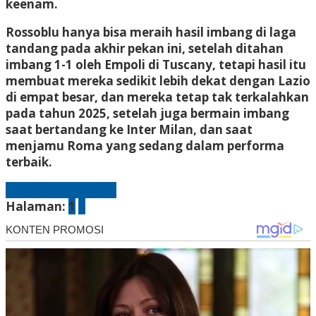
keenam.
Rossoblu hanya bisa meraih hasil imbang di laga
tandang pada akhir pekan ini, setelah ditahan
imbang 1-1 oleh Empoli di Tuscany, tetapi hasil itu
membuat mereka sedikit lebih dekat dengan Lazio
di empat besar, dan mereka tetap tak terkalahkan
pada tahun 2025, setelah juga bermain imbang
saat bertandang ke Inter Milan, dan saat
menjamu Roma yang sedang dalam performa
terbaik.
Laman berikutnya
Halaman:
1
2