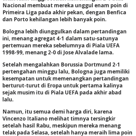
Nacional membuat mereka unggul enam poin di
Primeira Liga pada akhir pekan, dengan Benfica
dan Porto kehilangan lebih banyak poin.
Bologna lebih diunggulkan dalam pertandingan
ini, menang agregat 4-1 dalam satu-satunya
pertemuan mereka sebelumnya di Piala UEFA
1998-99, menang 2-0 di Jose Alvalade lama.
Setelah mengalahkan Borussia Dortmund 2-1
pertengahan minggu lalu, Bologna juga memiliki
kesempatan untuk memenangkan pertandingan
berturut-turut di Eropa untuk pertama kalinya
sejak musim itu di Piala UEFA pada akhir abad
lalu.
Namun, itu semua demi harga diri, karena
Vincenzo Italiano melihat timnya tersingkir
setelah hasil Rabu, meskipun mereka menang
telak pada Selasa, setelah hanya meraih lima poin