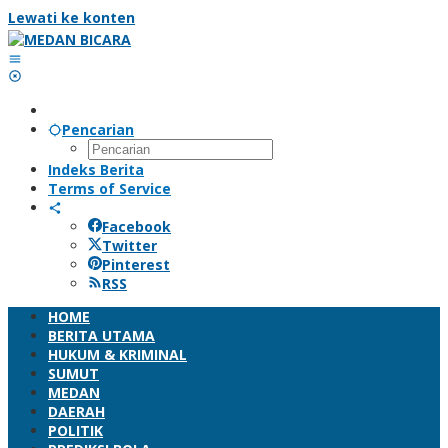
Lewati ke konten
Pencarian
Indeks Berita
Terms of Service
Facebook
Twitter
Pinterest
RSS
HOME
BERITA UTAMA
HUKUM & KRIMINAL
SUMUT
MEDAN
DAERAH
POLITIK