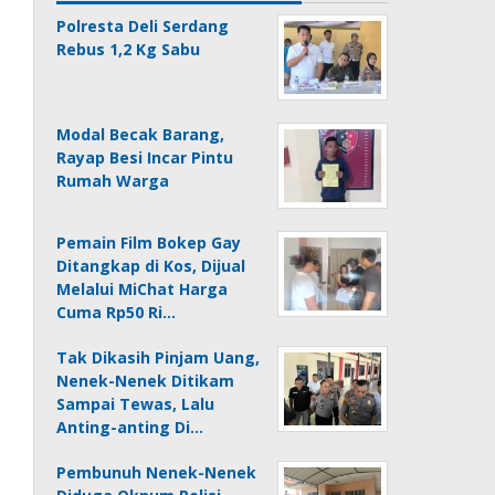
Polresta Deli Serdang
Rebus 1,2 Kg Sabu
Modal Becak Barang,
Rayap Besi Incar Pintu
Rumah Warga
Pemain Film Bokep Gay
Ditangkap di Kos, Dijual
Melalui MiChat Harga
Cuma Rp50 Ri…
Tak Dikasih Pinjam Uang,
Nenek-Nenek Ditikam
Sampai Tewas, Lalu
Anting-anting Di…
Pembunuh Nenek-Nenek