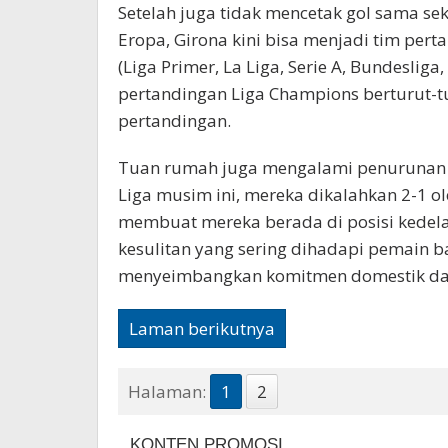
Setelah juga tidak mencetak gol sama se
Eropa, Girona kini bisa menjadi tim perta
(Liga Primer, La Liga, Serie A, Bundeslig
pertandingan Liga Champions berturut-tu
pertandingan.
Tuan rumah juga mengalami penurunan y
Liga musim ini, mereka dikalahkan 2-1 o
membuat mereka berada di posisi kedel
kesulitan yang sering dihadapi pemain b
menyeimbangkan komitmen domestik dan
Laman berikutnya
Halaman:
1
2