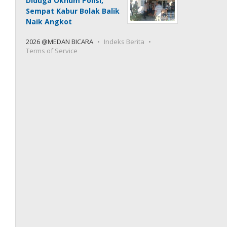
Diduga Oknum Polisi,
Sempat Kabur Bolak Balik
Naik Angkot
2026 @MEDAN BICARA
Indeks Berita
Terms of Service