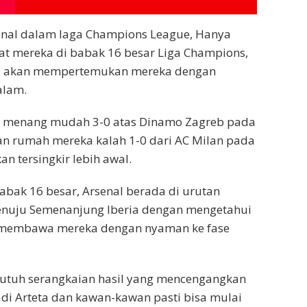
senal dalam laga Champions League, Hanya
t mereka di babak 16 besar Liga Champions,
liga akan mempertemukan mereka dengan
alam.
ga menang mudah 3-0 atas Dinamo Zagreb pada
tuan rumah mereka kalah 1-0 dari AC Milan pada
n tersingkir lebih awal.
abak 16 besar, Arsenal berada di urutan
menuju Semenanjung Iberia dengan mengetahui
n membawa mereka dengan nyaman ke fase
butuh serangkaian hasil yang mencengangkan
adi Arteta dan kawan-kawan pasti bisa mulai