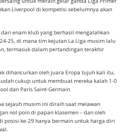
bersaing untuk meraih gelar ganda Liga Primer
kan Liverpool di kompetisi sebelumnya akan
u dari enam klub yang berhasil mengalahkan
4-25, di mana tim kejutan La Liga musim lalu
n, termasuk dalam pertandingan terakhir
k dihancurkan oleh juara Eropa tujuh kali itu,
a sudah cukup untuk membuat mereka kalah 1-0
ool dan Paris Saint-Germain.
a sejauh musim ini diraih saat melawan
ngan nol poin di papan klasemen – dan oleh
i posisi ke-29 hanya bermain untuk harga diri
wal.