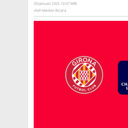
29 Januari 2025 13:07 WIB
oleh
Medan
oleh
Medan Bicara
Bicara