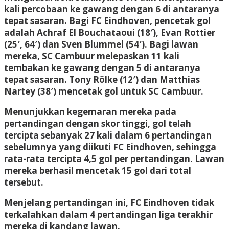
kali percobaan ke gawang dengan 6 di antaranya
tepat sasaran. Bagi FC Eindhoven, pencetak gol
adalah Achraf El Bouchataoui (18′), Evan Rottier
(25′, 64′) dan Sven Blummel (54′). Bagi lawan
mereka, SC Cambuur melepaskan 11 kali
tembakan ke gawang dengan 5 di antaranya
tepat sasaran. Tony Rölke (12′) dan Matthias
Nartey (38′) mencetak gol untuk SC Cambuur.
Menunjukkan kegemaran mereka pada
pertandingan dengan skor tinggi, gol telah
tercipta sebanyak 27 kali dalam 6 pertandingan
sebelumnya yang diikuti FC Eindhoven, sehingga
rata-rata tercipta 4,5 gol per pertandingan. Lawan
mereka berhasil mencetak 15 gol dari total
tersebut.
Menjelang pertandingan ini, FC Eindhoven tidak
terkalahkan dalam 4 pertandingan liga terakhir
mereka di kandang lawan.