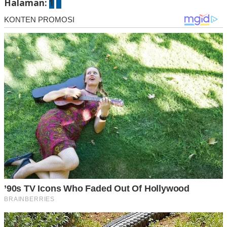
Halaman:
1
2