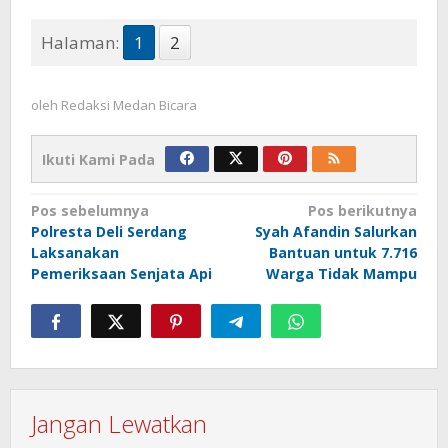
Halaman:
1
2
oleh
Redaksi Medan Bicara
Ikuti Kami Pada
Navigasi
Pos sebelumnya
Pos berikutnya
Polresta Deli Serdang
Syah Afandin Salurkan
pos
Laksanakan
Bantuan untuk 7.716
Pemeriksaan Senjata Api
Warga Tidak Mampu
Jangan Lewatkan