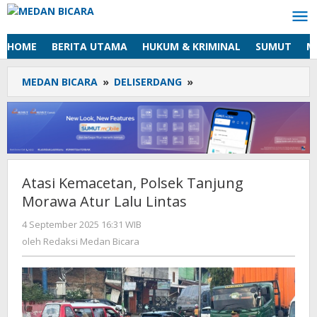
Lewati
ke
konten
HOME
BERITA UTAMA
HUKUM & KRIMINAL
SUMUT
M
MEDAN BICARA
»
DELISERDANG
»
Atasi
Kemacetan,
Polsek
Tanjung
Morawa
Atur
Lalu
Atasi Kemacetan, Polsek Tanjung
Lintas
Morawa Atur Lalu Lintas
4 September 2025 16:31 WIB
oleh
Redaksi
oleh
Redaksi Medan Bicara
Medan
Bicara