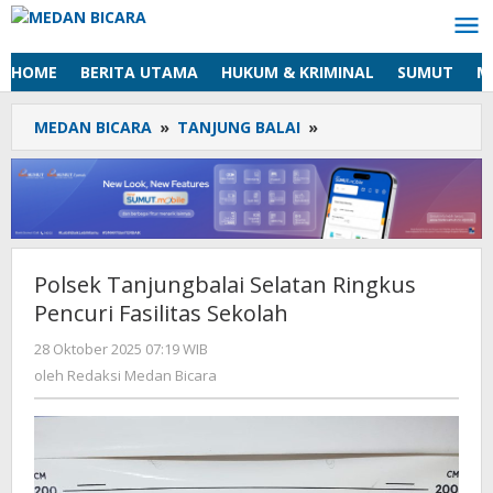
Lewati
ke
konten
HOME
BERITA UTAMA
HUKUM & KRIMINAL
SUMUT
M
MEDAN BICARA
»
TANJUNG BALAI
»
Polsek
Tanjungbalai
Selatan
Ringkus
Pencuri
Fasilitas
Sekolah
Polsek Tanjungbalai Selatan Ringkus
Pencuri Fasilitas Sekolah
28 Oktober 2025 07:19 WIB
oleh
Redaksi
oleh
Redaksi Medan Bicara
Medan
Bicara