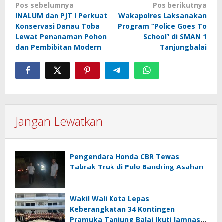
Navigasi
Pos sebelumnya
Pos berikutnya
INALUM dan PJT I Perkuat
Wakapolres Laksanakan
pos
Konservasi Danau Toba
Program “Police Goes To
Lewat Penanaman Pohon
School” di SMAN 1
dan Pembibitan Modern
Tanjungbalai
Jangan Lewatkan
Pengendara Honda CBR Tewas
Tabrak Truk di Pulo Bandring Asahan
Wakil Wali Kota Lepas
Keberangkatan 34 Kontingen
Pramuka Tanjung Balai Ikuti Jamnas