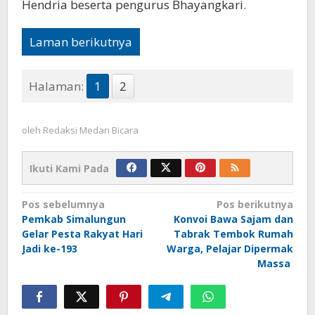
Hendria beserta pengurus Bhayangkari.
Laman berikutnya
Halaman:
1
2
oleh
Redaksi Medan Bicara
Ikuti Kami Pada
Navigasi
Pos sebelumnya
Pos berikutnya
Pemkab Simalungun
Konvoi Bawa Sajam dan
pos
Gelar Pesta Rakyat Hari
Tabrak Tembok Rumah
Jadi ke-193
Warga, Pelajar Dipermak
Massa