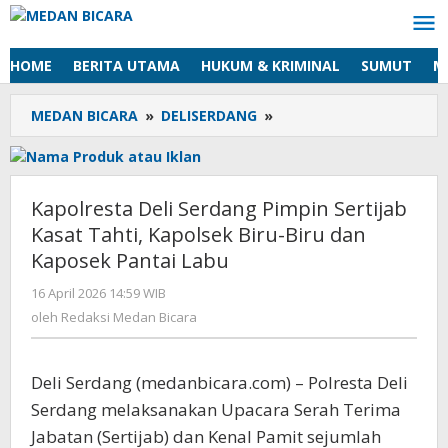
Lewati
ke
konten
HOME
BERITA UTAMA
HUKUM & KRIMINAL
SUMUT
M
MEDAN BICARA
»
DELISERDANG
»
Kapolresta
Deli
Serdang
Pimpin
Sertijab
Kapolresta Deli Serdang Pimpin Sertijab
Kasat
Kasat Tahti, Kapolsek Biru-Biru dan
Tahti,
Kaposek Pantai Labu
Kapolsek
Biru-
16 April 2026 14:59 WIB
oleh
Biru
Redaksi
oleh
Redaksi Medan Bicara
dan
Medan
Kaposek
Bicara
Pantai
Deli Serdang (medanbicara.com) – Polresta Deli
Labu
Serdang melaksanakan Upacara Serah Terima
Jabatan (Sertijab) dan Kenal Pamit sejumlah