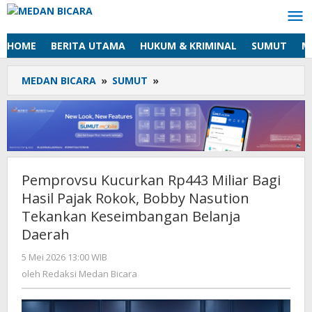
Lewati
ke
konten
HOME
BERITA UTAMA
HUKUM & KRIMINAL
SUMUT
M
MEDAN BICARA
»
SUMUT
»
Pemprovsu
Kucurkan
Rp443
Miliar
Bagi
Hasil
Pajak
Pemprovsu Kucurkan Rp443 Miliar Bagi
Rokok,
Hasil Pajak Rokok, Bobby Nasution
Bobby
Nasution
Tekankan Keseimbangan Belanja
Tekankan
Daerah
Keseimbangan
Belanja
5 Mei 2026 13:00 WIB
oleh
Redaksi
Daerah
oleh
Redaksi Medan Bicara
Medan
Bicara