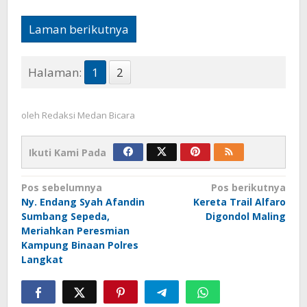
Laman berikutnya
Halaman:
1
2
oleh
Redaksi Medan Bicara
Ikuti Kami Pada
Navigasi
Pos sebelumnya
Pos berikutnya
Ny. Endang Syah Afandin
Kereta Trail Alfaro
pos
Sumbang Sepeda,
Digondol Maling
Meriahkan Peresmian
Kampung Binaan Polres
Langkat