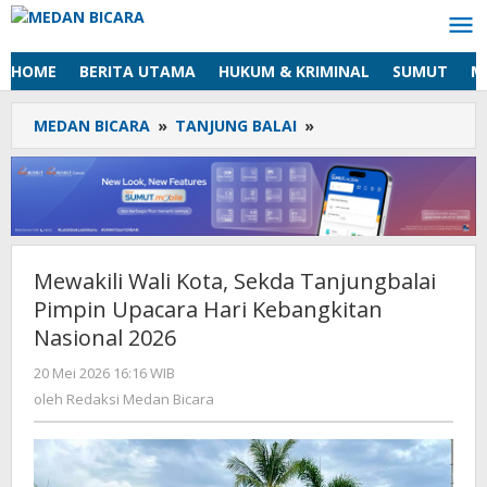
Lewati
ke
konten
HOME
BERITA UTAMA
HUKUM & KRIMINAL
SUMUT
M
MEDAN BICARA
»
TANJUNG BALAI
»
Mewakili
Wali
Kota,
Sekda
Tanjungbalai
Pimpin
Upacara
Mewakili Wali Kota, Sekda Tanjungbalai
Hari
Pimpin Upacara Hari Kebangkitan
Kebangkitan
Nasional
Nasional 2026
2026
20 Mei 2026 16:16 WIB
oleh
Redaksi
oleh
Redaksi Medan Bicara
Medan
Bicara