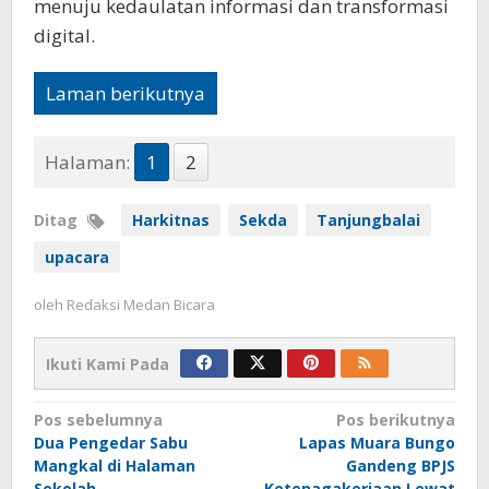
menuju kedaulatan informasi dan transformasi
digital.
Laman berikutnya
Halaman:
1
2
Ditag
Harkitnas
Sekda
Tanjungbalai
upacara
oleh
Redaksi Medan Bicara
Ikuti Kami Pada
Navigasi
Pos sebelumnya
Pos berikutnya
Dua Pengedar Sabu
Lapas Muara Bungo
pos
Mangkal di Halaman
Gandeng BPJS
Sekolah
Ketenagakerjaan Lewat