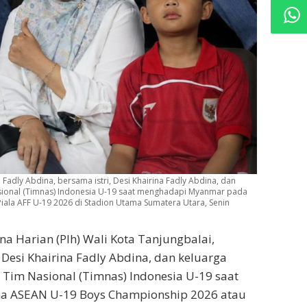
Fadly Abdina, bersama istri, Desi Khairina Fadly Abdina, dan
ional (Timnas) Indonesia U-19 saat menghadapi Myanmar pada
ala AFF U-19 2026 di Stadion Utama Sumatera Utara, Senin
a Harian (Plh) Wali Kota Tanjungbalai,
Desi Khairina Fadly Abdina, dan keluarga
im Nasional (Timnas) Indonesia U-19 saat
a ASEAN U-19 Boys Championship 2026 atau