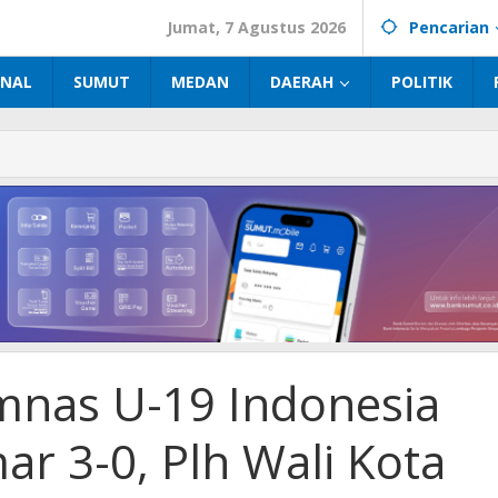
Jumat, 7 Agustus 2026
Pencarian
INAL
SUMUT
MEDAN
DAERAH
POLITIK
a
imnas U-19 Indonesia
r 3-0, Plh Wali Kota
alai
s