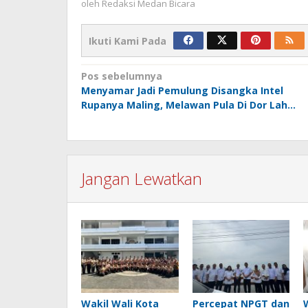
oleh
Redaksi Medan Bicara
Ikuti Kami Pada
Navigasi
Pos sebelumnya
Menyamar Jadi Pemulung Disangka Intel
pos
Rupanya Maling, Melawan Pula Di Dor Lah…
Jangan Lewatkan
Wakil Wali Kota
Percepat NPGT dan