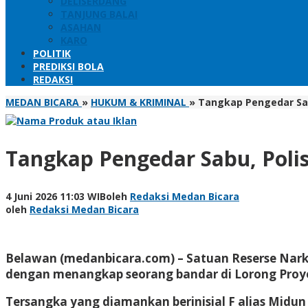
DELISERDANG
TANJUNG BALAI
ASAHAN
KARO
POLITIK
PREDIKSI BOLA
REDAKSI
MEDAN BICARA
»
HUKUM & KRIMINAL
»
Tangkap Pengedar Sabu
Tangkap Pengedar Sabu, Polis
4 Juni 2026 11:03 WIB
oleh
Redaksi Medan Bicara
oleh
Redaksi Medan Bicara
Belawan (medanbicara.com) – Satuan Reserse Narko
dengan menangkap seorang bandar di Lorong Proye
Tersangka yang diamankan berinisial F alias Midun 