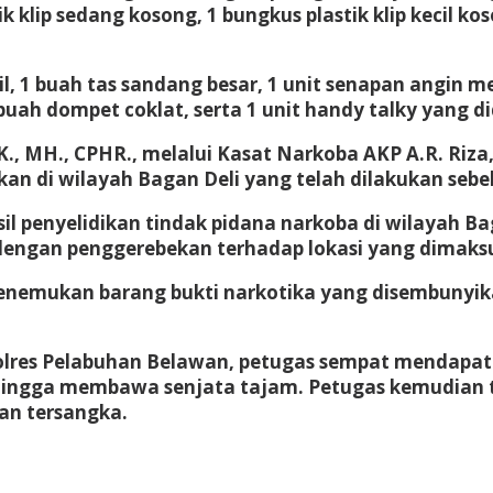
 klip sedang kosong, 1 bungkus plastik klip kecil kos
il, 1 buah tas sandang besar, 1 unit senapan angin 
uah dompet coklat, serta 1 unit handy talky yang d
K., MH., CPHR., melalui Kasat Narkoba AKP A.R. Ri
an di wilayah Bagan Deli yang telah dilakukan seb
l penyelidikan tindak pidana narkoba di wilayah Bag
ngan penggerebekan terhadap lokasi yang dimaksud,
menemukan barang bukti narkotika yang disembunyik
olres Pelabuhan Belawan, petugas sempat mendapat 
hingga membawa senjata tajam. Petugas kemudian 
an tersangka.