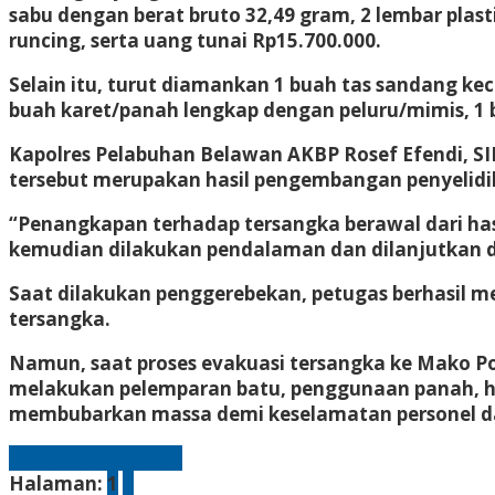
sabu dengan berat bruto 32,49 gram, 2 lembar plastik
runcing, serta uang tunai Rp15.700.000.
Selain itu, turut diamankan 1 buah tas sandang kec
buah karet/panah lengkap dengan peluru/mimis, 1 b
Kapolres Pelabuhan Belawan AKBP Rosef Efendi, SI
tersebut merupakan hasil pengembangan penyelidik
“Penangkapan terhadap tersangka berawal dari hasi
kemudian dilakukan pendalaman dan dilanjutkan de
Saat dilakukan penggerebekan, petugas berhasil 
tersangka.
Namun, saat proses evakuasi tersangka ke Mako P
melakukan pelemparan batu, penggunaan panah, 
membubarkan massa demi keselamatan personel d
Laman berikutnya
Halaman:
1
2