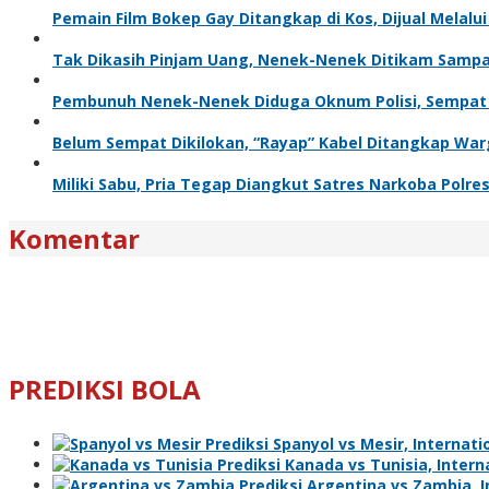
Pemain Film Bokep Gay Ditangkap di Kos, Dijual Melal
Tak Dikasih Pinjam Uang, Nenek-Nenek Ditikam Sampa
Pembunuh Nenek-Nenek Diduga Oknum Polisi, Sempat K
Belum Sempat Dikilokan, “Rayap” Kabel Ditangkap Wa
Miliki Sabu, Pria Tegap Diangkut Satres Narkoba Polre
Komentar
PREDIKSI BOLA
Prediksi Spanyol vs Mesir, Internatio
Prediksi Kanada vs Tunisia, Interna
Prediksi Argentina vs Zambia, In