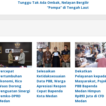
Tunggu Tak Ada Ombak, Nelayan Bergilir
“Pompa” di Tengah Laut
Percepat
Selesaikan
Dekatkan
Pertumbuhan
Ketidaksesuaian
Pelayanan kepad
Ekonomi, Rico
Data PBB, Warga
Masyarakat, Pojo
Waas Dorong
Apresiasi Respon
PBB Bapenda
Penguatan Sinergi
Cepat Bapenda
Medan Himpun
Pemko-DPRD
Kota Medan
Rp893 Juta di CFD
Medan
Medan