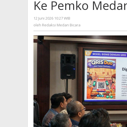
Ke Pemko Meda
12 Juni 2026 10:27 WIB
oleh
Redaksi
oleh
Redaksi Medan Bicara
Medan
Bicara