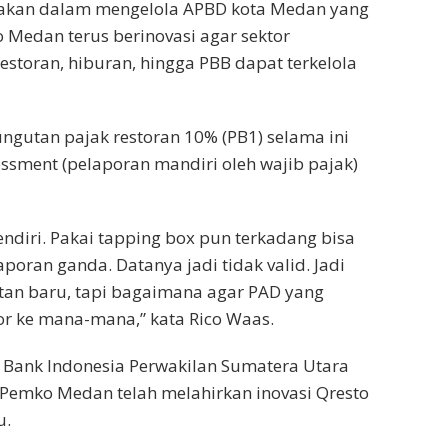
takan dalam mengelola APBD kota Medan yang
o Medan terus berinovasi agar sektor
restoran, hiburan, hingga PBB dapat terkelola
gutan pajak restoran 10% (PB1) selama ini
ssment (pelaporan mandiri oleh wajib pajak)
sendiri. Pakai tapping box pun terkadang bisa
ran ganda. Datanya jadi tidak valid. Jadi
atan baru, tapi bagaimana agar PAD yang
or ke mana-mana,” kata Rico Waas.
n Bank Indonesia Perwakilan Sumatera Utara
Pemko Medan telah melahirkan inovasi Qresto
u.