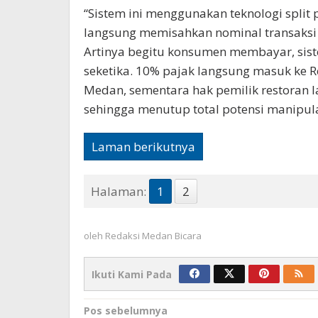
“Sistem ini menggunakan teknologi split
langsung memisahkan nominal transaks
Artinya begitu konsumen membayar, sist
seketika. 10% pajak langsung masuk ke
Medan, sementara hak pemilik restoran 
sehingga menutup total potensi manipulas
Laman berikutnya
Halaman:
1
2
oleh
Redaksi Medan Bicara
Ikuti Kami Pada
Navigasi
Pos sebelumnya