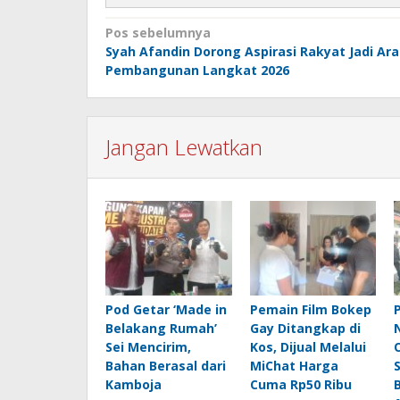
Navigasi
Pos sebelumnya
Syah Afandin Dorong Aspirasi Rakyat Jadi Ar
pos
Pembangunan Langkat 2026
Jangan Lewatkan
Pod Getar ‘Made in
Pemain Film Bokep
Belakang Rumah’
Gay Ditangkap di
Sei Mencirim,
Kos, Dijual Melalui
Bahan Berasal dari
MiChat Harga
Kamboja
Cuma Rp50 Ribu