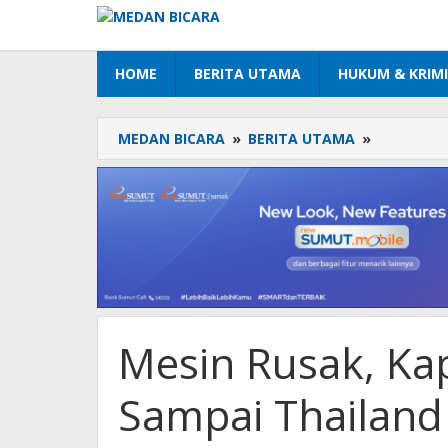
Lewati
ke
konten
HOME
BERITA UTAMA
HUKUM & KRIM
MEDAN BICARA
»
BERITA UTAMA
»
Mesin
Rusak,
Kapal
Nelayan
Hanyut
Sampai
Thailand
Mesin Rusak, Ka
Sampai Thailand