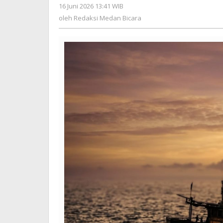
16 Juni 2026 13:41 WIB
oleh
Redaksi
oleh
Redaksi Medan Bicara
Medan
Bicara