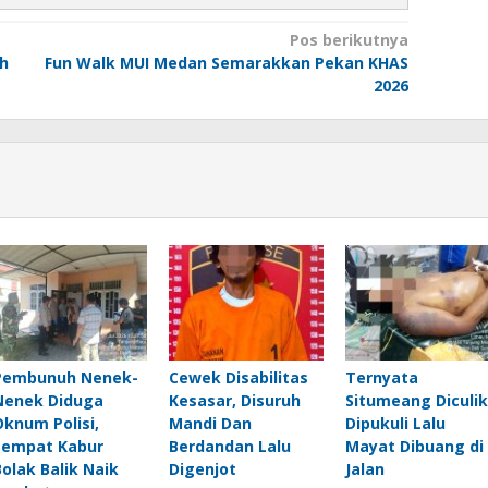
Pos berikutnya
ah
Fun Walk MUI Medan Semarakkan Pekan KHAS
2026
Pembunuh Nenek-
Cewek Disabilitas
Ternyata
Nenek Diduga
Kesasar, Disuruh
Situmeang Diculik
Oknum Polisi,
Mandi Dan
Dipukuli Lalu
Sempat Kabur
Berdandan Lalu
Mayat Dibuang di
Bolak Balik Naik
Digenjot
Jalan