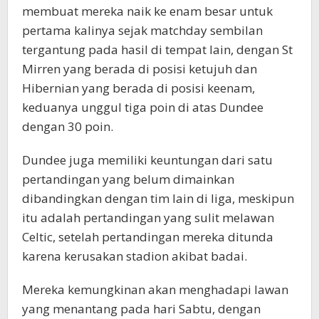
membuat mereka naik ke enam besar untuk
pertama kalinya sejak matchday sembilan
tergantung pada hasil di tempat lain, dengan St
Mirren yang berada di posisi ketujuh dan
Hibernian yang berada di posisi keenam,
keduanya unggul tiga poin di atas Dundee
dengan 30 poin.
Dundee juga memiliki keuntungan dari satu
pertandingan yang belum dimainkan
dibandingkan dengan tim lain di liga, meskipun
itu adalah pertandingan yang sulit melawan
Celtic, setelah pertandingan mereka ditunda
karena kerusakan stadion akibat badai.
Mereka kemungkinan akan menghadapi lawan
yang menantang pada hari Sabtu, dengan