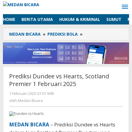
Lewati
ke
konten
HOME
BERITA UTAMA
HUKUM & KRIMINAL
SUMUT
M
MEDAN BICARA
»
PREDIKSI BOLA
»
Prediksi
Dundee
vs
Hearts,
Scotland
Premier
1
Prediksi Dundee vs Hearts, Scotland
Februari
Premier 1 Februari 2025
2025
1 Februari 2025 01:01 WIB
oleh
Medan
oleh
Medan Bicara
Bicara
MEDAN BICARA
– Prediksi Dundee vs Hearts