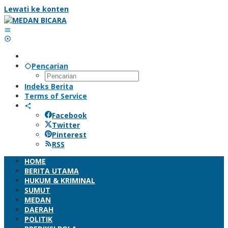
Lewati ke konten
Pencarian
Indeks Berita
Terms of Service
Facebook
Twitter
Pinterest
RSS
HOME
BERITA UTAMA
HUKUM & KRIMINAL
SUMUT
MEDAN
DAERAH
POLITIK