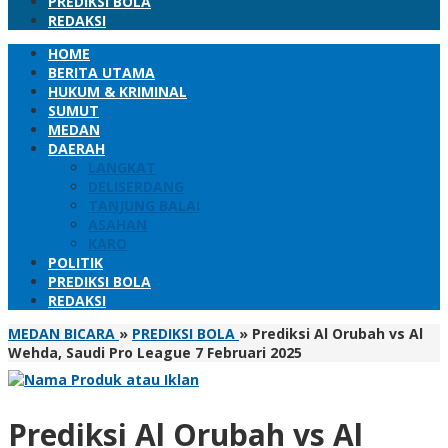
PREDIKSI BOLA
REDAKSI
HOME
BERITA UTAMA
HUKUM & KRIMINAL
SUMUT
MEDAN
DAERAH
LANGKAT
DELISERDANG
TANJUNG BALAI
ASAHAN
KARO
POLITIK
PREDIKSI BOLA
REDAKSI
MEDAN BICARA
»
PREDIKSI BOLA
»
Prediksi Al Orubah vs Al
Wehda, Saudi Pro League 7 Februari 2025
Prediksi Al Orubah vs Al