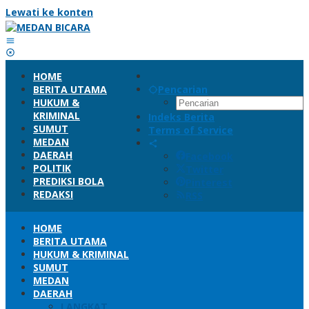
Lewati ke konten
HOME
BERITA UTAMA
Pencarian
HUKUM &
KRIMINAL
Indeks Berita
SUMUT
Terms of Service
MEDAN
DAERAH
Facebook
POLITIK
Twitter
PREDIKSI BOLA
Pinterest
REDAKSI
RSS
HOME
BERITA UTAMA
HUKUM & KRIMINAL
SUMUT
MEDAN
DAERAH
LANGKAT