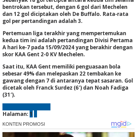
bentrokan tersebut, dengan 6 gol dari Mechelen
dan 12 gol diciptakan oleh De Buffalo. Rata-rata
gol per pertandingan adalah 3.
Pertemuan liga terakhir yang mempertemukan
kedua tim ini adalah pertandingan Divisi Pertama
A hari ke-7 pada 15/09/2024 yang berakhir dengan
skor KAA Gent 2-0 KV Mechelen.
Saat itu, KAA Gent memiliki penguasaan bola
sebesar 49% dan melepaskan 22 tembakan ke
gawang dengan 7 di antaranya tepat sasaran. Gol
dicetak oleh Franck Surdez (6′) dan Noah Fadiga
(31′).
Laman berikutnya
Halaman:
1
2