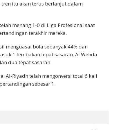
 tren itu akan terus berlanjut dalam
elah menang 1-0 di Liga Profesional saat
tandingan terakhir mereka.
asil menguasai bola sebanyak 44% dan
asuk 1 tembakan tepat sasaran. Al Wehda
an dua tepat sasaran.
 Al-Riyadh telah mengonversi total 6 kali
 pertandingan sebesar 1.