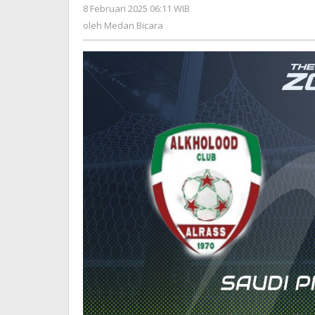
8 Februari 2025 06:11 WIB
oleh
Medan
oleh
Medan Bicara
Bicara