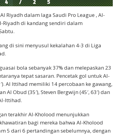
 Al Riyadh dalam laga Saudi Pro League , Al-
-Riyadh di kandang sendiri dalam
Sabtu.
g di sini menyusul kekalahan 4-3 di Liga
ad.
nguasai bola sebanyak 37% dan melepaskan 23
taranya tepat sasaran. Pencetak gol untuk Al-
). Al Ittihad memiliki 14 percobaan ke gawang,
 Al Obud (35′), Steven Bergwijn (45′, 63′) dan
l-Ittihad.
gan terakhir Al-Kholood menunjukkan
ekhawatiran bagi mereka bahwa Al-Kholood
am 5 dari 6 pertandingan sebelumnya, dengan