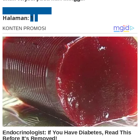
Laman berikutnya
Halaman:
1
2