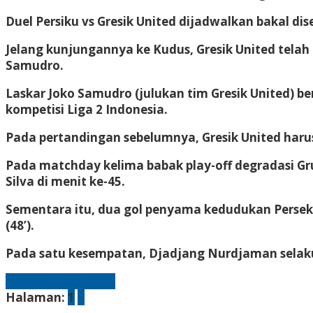
Duel Persiku vs Gresik United dijadwalkan bakal di
Jelang kunjungannya ke Kudus, Gresik United telah
Samudro.
Laskar Joko Samudro (julukan tim Gresik United) 
kompetisi Liga 2 Indonesia.
Pada pertandingan sebelumnya, Gresik United harus
Pada matchday kelima babak play-off degradasi Grup 
Silva di menit ke-45.
Sementara itu, dua gol penyama kedudukan Persekat
(48’).
Pada satu kesempatan, Djadjang Nurdjaman selaku
Laman berikutnya
Halaman:
1
2