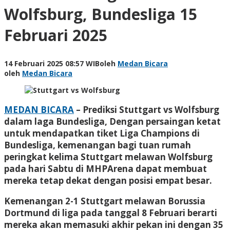
Wolfsburg, Bundesliga 15
Februari 2025
14 Februari 2025 08:57 WIB
oleh
Medan Bicara
oleh
Medan Bicara
MEDAN BICARA
– Prediksi Stuttgart vs Wolfsburg
dalam laga Bundesliga, Dengan persaingan ketat
untuk mendapatkan tiket Liga Champions di
Bundesliga, kemenangan bagi tuan rumah
peringkat kelima Stuttgart melawan Wolfsburg
pada hari Sabtu di MHPArena dapat membuat
mereka tetap dekat dengan posisi empat besar.
Kemenangan 2-1 Stuttgart melawan Borussia
Dortmund di liga pada tanggal 8 Februari berarti
mereka akan memasuki akhir pekan ini dengan 35