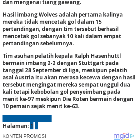
dan mengenai tiang gawang.
Hasil imbang Wolves adalah pertama kalinya
mereka tidak mencetak gol dalam 15
pertandingan, dengan tim tersebut berhasil
mencetak gol sebanyak 10 kali dalam empat
pertandingan sebelumnya.
Tim asuhan pelatih kepala Ralph Hasenhuttl
bermain imbang 2-2 dengan Stuttgart pada
tanggal 28 September di liga, meskipun pelatih
asal Austria itu akan merasa kecewa dengan hasil
tersebut mengingat mereka sempat unggul dua
kali tetapi kebobolan gol penyeimbang pada
menit ke-97 meskipun Die Roten bermain dengan
10 pemain sejak menit ke-63.
Laman berikutnya
Halaman:
1
2