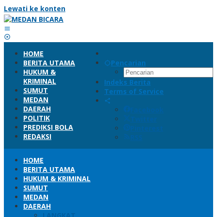
Lewati ke konten
HOME
BERITA UTAMA
Pencarian
HUKUM &
KRIMINAL
Indeks Berita
SUMUT
Terms of Service
MEDAN
DAERAH
Facebook
POLITIK
Twitter
PREDIKSI BOLA
Pinterest
REDAKSI
RSS
HOME
BERITA UTAMA
HUKUM & KRIMINAL
SUMUT
MEDAN
DAERAH
LANGKAT