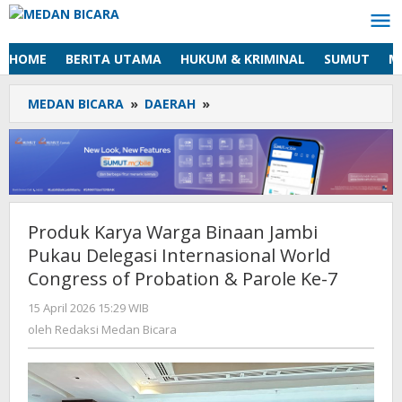
Lewati
ke
konten
HOME
BERITA UTAMA
HUKUM & KRIMINAL
SUMUT
M
MEDAN BICARA
»
DAERAH
»
Produk
Karya
Warga
Binaan
Jambi
Pukau
Delegasi
Produk Karya Warga Binaan Jambi
Internasional
Pukau Delegasi Internasional World
World
Congress
Congress of Probation & Parole Ke-7
of
15 April 2026 15:29 WIB
oleh
Probation
Redaksi
oleh
Redaksi Medan Bicara
&
Medan
Parole
Bicara
Ke-
7