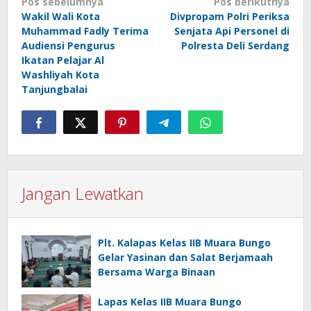
Navigasi
Pos sebelumnya
Pos berikutnya
Wakil Wali Kota
Divpropam Polri Periksa
pos
Muhammad Fadly Terima
Senjata Api Personel di
Audiensi Pengurus
Polresta Deli Serdang
Ikatan Pelajar Al
Washliyah Kota
Tanjungbalai
Jangan Lewatkan
Plt. Kalapas Kelas IIB Muara Bungo
Gelar Yasinan dan Salat Berjamaah
Bersama Warga Binaan
Lapas Kelas IIB Muara Bungo