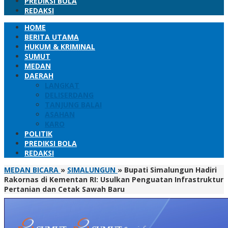
PREDIKSI BOLA
REDAKSI
HOME
BERITA UTAMA
HUKUM & KRIMINAL
SUMUT
MEDAN
DAERAH
LANGKAT
DELISERDANG
TANJUNG BALAI
ASAHAN
KARO
POLITIK
PREDIKSI BOLA
REDAKSI
MEDAN BICARA
»
SIMALUNGUN
»
Bupati Simalungun Hadiri
Rakornas di Kementan RI: Usulkan Penguatan Infrastruktur
Pertanian dan Cetak Sawah Baru