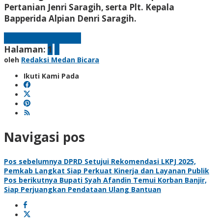
Pertanian Jenri Saragih, serta Plt. Kepala
Bapperida Alpian Denri Saragih.
Laman berikutnya
Halaman:
1
2
oleh
Redaksi Medan Bicara
Ikuti Kami Pada
Navigasi pos
Pos sebelumnya
DPRD Setujui Rekomendasi LKPJ 2025,
Pemkab Langkat Siap Perkuat Kinerja dan Layanan Publik
Pos berikutnya
Bupati Syah Afandin Temui Korban Banjir,
Siap Perjuangkan Pendataan Ulang Bantuan