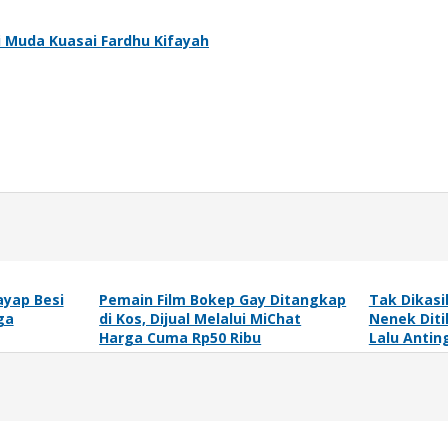
i Muda Kuasai Fardhu Kifayah
ayap Besi
Pemain Film Bokep Gay Ditangkap
Tak Dikasi
ga
di Kos, Dijual Melalui MiChat
Nenek Dit
Harga Cuma Rp50 Ribu
Lalu Antin