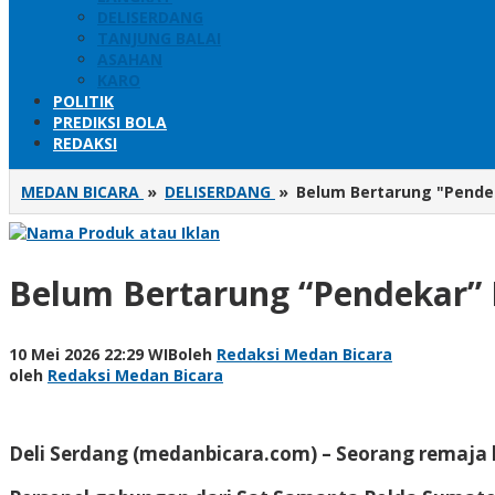
DELISERDANG
TANJUNG BALAI
ASAHAN
KARO
POLITIK
PREDIKSI BOLA
REDAKSI
MEDAN BICARA
»
DELISERDANG
»
Belum Bertarung "Pendek
Belum Bertarung “Pendekar” I
10 Mei 2026 22:29 WIB
oleh
Redaksi Medan Bicara
oleh
Redaksi Medan Bicara
Deli Serdang (medanbicara.com) – Seorang remaja b