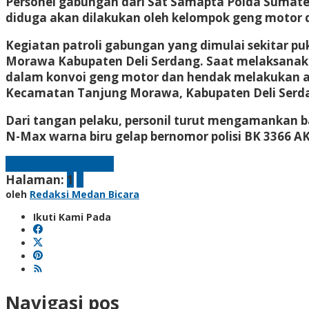
Personel gabungan dari Sat Samapta Polda Sumater
diduga akan dilakukan oleh kelompok geng motor d
Kegiatan patroli gabungan yang dimulai sekitar p
Morawa Kabupaten Deli Serdang. Saat melaksanakan
dalam konvoi geng motor dan hendak melakukan ak
Kecamatan Tanjung Morawa, Kabupaten Deli Serd
Dari tangan pelaku, personil turut mengamankan bar
N-Max warna biru gelap bernomor polisi BK 3366 A
Laman berikutnya
Halaman:
1
2
oleh
Redaksi Medan Bicara
Ikuti Kami Pada
Navigasi pos