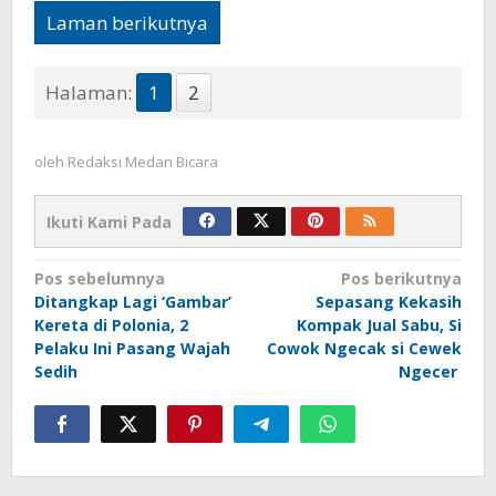
Laman berikutnya
Halaman:
1
2
oleh
Redaksi Medan Bicara
Ikuti Kami Pada
Navigasi
Pos sebelumnya
Pos berikutnya
Ditangkap Lagi ‘Gambar’
Sepasang Kekasih
pos
Kereta di Polonia, 2
Kompak Jual Sabu, Si
Pelaku Ini Pasang Wajah
Cowok Ngecak si Cewek
Sedih
Ngecer