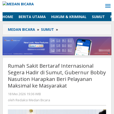
Lewati
ke
konten
HOME
BERITA UTAMA
HUKUM & KRIMINAL
SUMUT
M
MEDAN BICARA
»
SUMUT
»
Rumah
Sakit
Bertaraf
Internasional
Segera
Hadir
di
Rumah Sakit Bertaraf Internasional
Sumut,
Segera Hadir di Sumut, Gubernur Bobby
Gubernur
Bobby
Nasution Harapkan Beri Pelayanan
Nasution
Maksimal ke Masyarakat
Harapkan
Beri
18 Mei 2026 19:36 WIB
oleh
Redaksi
Pelayanan
oleh
Redaksi Medan Bicara
Medan
Maksimal
Bicara
ke