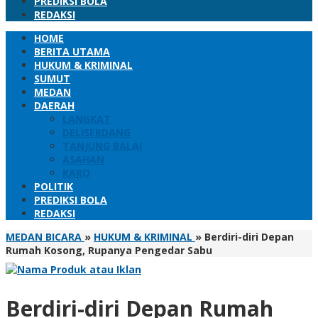
PREDIKSI BOLA
REDAKSI
HOME
BERITA UTAMA
HUKUM & KRIMINAL
SUMUT
MEDAN
DAERAH
LANGKAT
DELISERDANG
TANJUNG BALAI
ASAHAN
KARO
POLITIK
PREDIKSI BOLA
REDAKSI
MEDAN BICARA
»
HUKUM & KRIMINAL
»
Berdiri-diri Depan
Rumah Kosong, Rupanya Pengedar Sabu
Berdiri-diri Depan Rumah