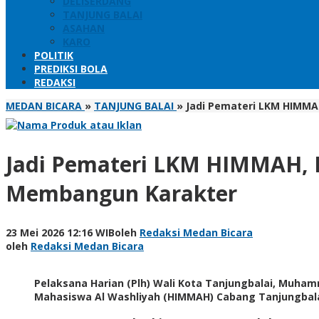
DELISERDANG
TANJUNG BALAI
ASAHAN
KARO
POLITIK
PREDIKSI BOLA
REDAKSI
MEDAN BICARA
»
TANJUNG BALAI
»
Jadi Pemateri LKM HIMMA
Jadi Pemateri LKM HIMMAH, P
Membangun Karakter
23 Mei 2026 12:16 WIB
oleh
Redaksi Medan Bicara
oleh
Redaksi Medan Bicara
Pelaksana Harian (Plh) Wali Kota Tanjungbalai, Muha
Mahasiswa Al Washliyah (HIMMAH) Cabang Tanjungbalai d