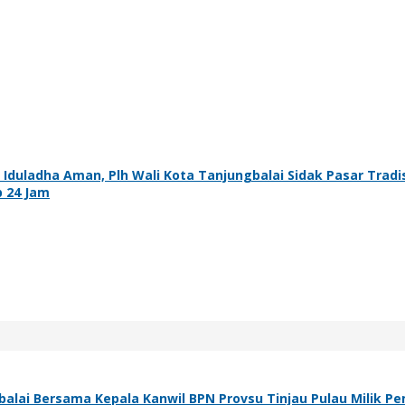
duladha Aman, Plh Wali Kota Tanjungbalai Sidak Pasar Tradi
 24 Jam
gbalai Bersama Kepala Kanwil BPN Provsu Tinjau Pulau Milik P