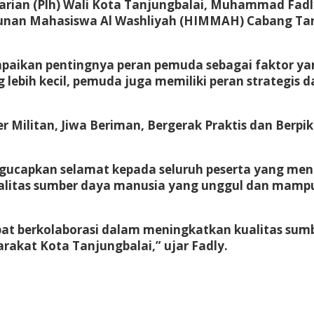
ian (Plh) Wali Kota Tanjungbalai, Muhammad Fadl
unan Mahasiswa Al Washliyah (HIMMAH) Cabang Tanj
paikan pentingnya peran pemuda sebagai faktor ya
 lebih kecil, pemuda juga memiliki peran strategi
itan, Jiwa Beriman, Bergerak Praktis dan Berpikir 
ucapkan selamat kepada seluruh peserta yang mengik
alitas sumber daya manusia yang unggul dan mampu
dapat berkolaborasi dalam meningkatkan kualitas su
akat Kota Tanjungbalai,” ujar Fadly.