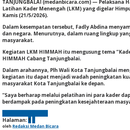
TANJUNGBALAI (medanbicara.com) — Pelaksana Har
Latihan Kader Menengah (LKM) yang digelar Himp
Kamis (21/5/2026).
Dalam kesempatan tersebut, Fadly Abdina menyam
dan negara. Menurutnya, dalam ruang lingkup yang
masyarakat.
Kegiatan LKM HIMMAH itu mengusung tema “Kader Mil
HIMMAH Cabang Tanjungbalai.
Dalam arahannya, Plh Wali Kota Tanjungbalai meng
kegiatan itu dapat menjadi wadah peningkatan ku
masyarakat Kota Tanjungbalai ke depan.
“Saya berharap melalui pelatihan ini para kader 
berdampak pada peningkatan kesejahteraan masyar
Laman berikutnya
Halaman:
1
2
oleh
Redaksi Medan Bicara