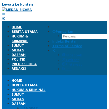
Lewati ke konten
HOME
BERITA UTAMA
Pencarian
HUKUM &
KRIMINAL
Indeks Berita
SUMUT
Terms of Service
MEDAN
DAERAH
Facebook
POLITIK
Twitter
PREDIKSI BOLA
Pinterest
REDAKSI
RSS
HOME
BERITA UTAMA
HUKUM & KRIMINAL
SUMUT
MEDAN
DAERAH
LANGKAT