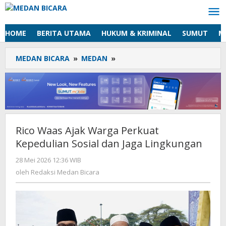
Lewati
ke
konten
HOME
BERITA UTAMA
HUKUM & KRIMINAL
SUMUT
M
MEDAN BICARA
»
MEDAN
»
Rico
Waas
Ajak
Warga
Perkuat
Kepedulian
Sosial
Rico Waas Ajak Warga Perkuat
dan
Kepedulian Sosial dan Jaga Lingkungan
Jaga
Lingkungan
28 Mei 2026 12:36 WIB
oleh
Redaksi
oleh
Redaksi Medan Bicara
Medan
Bicara