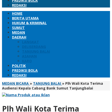
PREDIKSI BOLA
REDAKSI
HOME
BERITA UTAMA
HUKUM & KRIMINAL
SUMUT
MEDAN
DAERAH
LANGKAT
DELISERDANG
TANJUNG BALAI
ASAHAN
KARO
POLITIK
PREDIKSI BOLA
REDAKSI
MEDAN BICARA
»
TANJUNG BALAI
»
Plh Wali Kota Terima
Audiensi Kepala Cabang Bank Sumut Tanjungbalai
Plh Wali Kota Terima