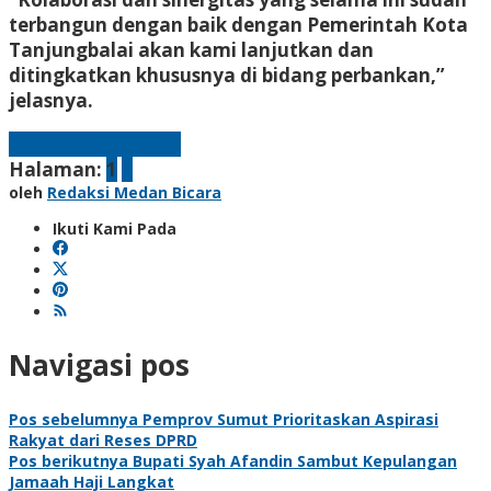
terbangun dengan baik dengan Pemerintah Kota
Tanjungbalai akan kami lanjutkan dan
ditingkatkan khususnya di bidang perbankan,”
jelasnya.
Laman berikutnya
Halaman:
1
2
oleh
Redaksi Medan Bicara
Ikuti Kami Pada
Navigasi pos
Pos sebelumnya
Pemprov Sumut Prioritaskan Aspirasi
Rakyat dari Reses DPRD
Pos berikutnya
Bupati Syah Afandin Sambut Kepulangan
Jamaah Haji Langkat