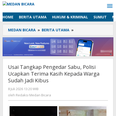
Lewati
ke
konten
HOME
BERITA UTAMA
HUKUM & KRIMINAL
SUMUT
M
MEDAN BICARA
»
BERITA UTAMA
»
Usai
Tangkap
Pengedar
Sabu,
Polisi
Ucapkan
Terima
Usai Tangkap Pengedar Sabu, Polisi
Kasih
Ucapkan Terima Kasih Kepada Warga
Kepada
Warga
Sudah Jadi Kibus
Sudah
8 Juli 2026 13:20 WIB
oleh
Jadi
Redaksi
oleh
Redaksi Medan Bicara
Kibus
Medan
Bicara