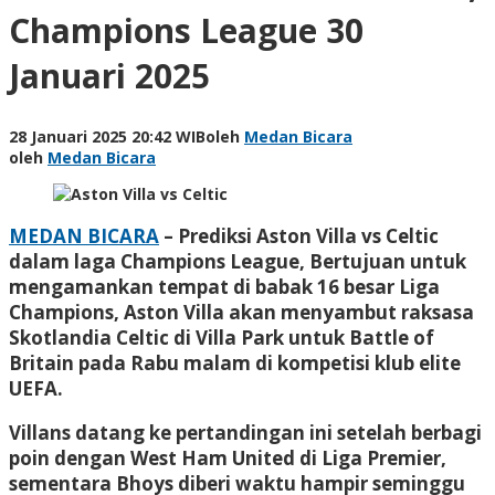
Champions League 30
Januari 2025
28 Januari 2025 20:42 WIB
oleh
Medan Bicara
oleh
Medan Bicara
MEDAN BICARA
– Prediksi Aston Villa vs Celtic
dalam laga Champions League, Bertujuan untuk
mengamankan tempat di babak 16 besar Liga
Champions, Aston Villa akan menyambut raksasa
Skotlandia Celtic di Villa Park untuk Battle of
Britain pada Rabu malam di kompetisi klub elite
UEFA.
Villans datang ke pertandingan ini setelah berbagi
poin dengan West Ham United di Liga Premier,
sementara Bhoys diberi waktu hampir seminggu