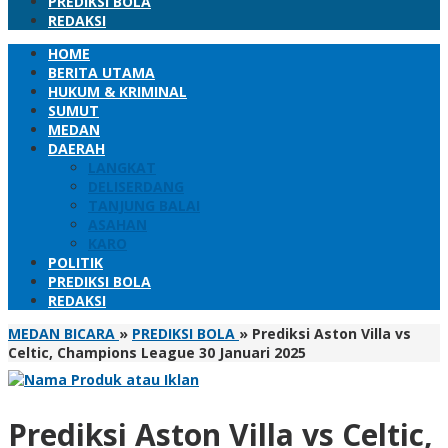
PREDIKSI BOLA
REDAKSI
HOME
BERITA UTAMA
HUKUM & KRIMINAL
SUMUT
MEDAN
DAERAH
LANGKAT
DELISERDANG
TANJUNG BALAI
ASAHAN
KARO
POLITIK
PREDIKSI BOLA
REDAKSI
MEDAN BICARA
»
PREDIKSI BOLA
»
Prediksi Aston Villa vs
Celtic, Champions League 30 Januari 2025
Prediksi Aston Villa vs Celtic,