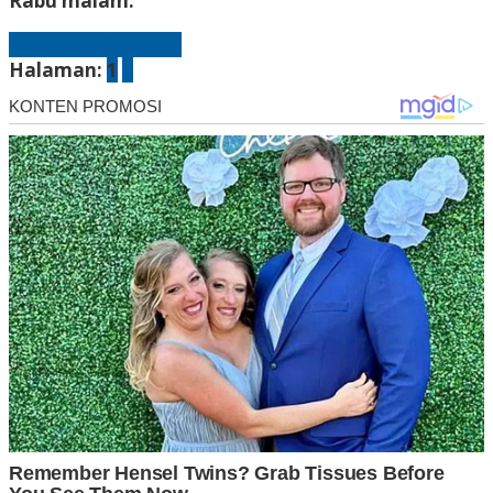
Rabu malam.
Laman berikutnya
Halaman:
1
2