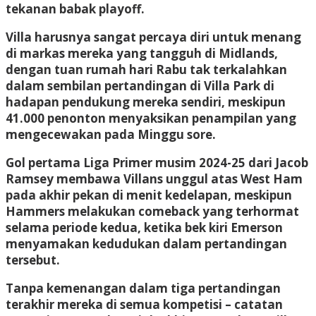
tekanan babak playoff.
Villa harusnya sangat percaya diri untuk menang
di markas mereka yang tangguh di Midlands,
dengan tuan rumah hari Rabu tak terkalahkan
dalam sembilan pertandingan di Villa Park di
hadapan pendukung mereka sendiri, meskipun
41.000 penonton menyaksikan penampilan yang
mengecewakan pada Minggu sore.
Gol pertama Liga Primer musim 2024-25 dari Jacob
Ramsey membawa Villans unggul atas West Ham
pada akhir pekan di menit kedelapan, meskipun
Hammers melakukan comeback yang terhormat
selama periode kedua, ketika bek kiri Emerson
menyamakan kedudukan dalam pertandingan
tersebut.
Tanpa kemenangan dalam tiga pertandingan
terakhir mereka di semua kompetisi – catatan