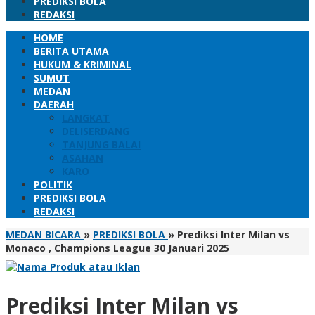
PREDIKSI BOLA
REDAKSI
HOME
BERITA UTAMA
HUKUM & KRIMINAL
SUMUT
MEDAN
DAERAH
LANGKAT
DELISERDANG
TANJUNG BALAI
ASAHAN
KARO
POLITIK
PREDIKSI BOLA
REDAKSI
MEDAN BICARA
»
PREDIKSI BOLA
»
Prediksi Inter Milan vs
Monaco , Champions League 30 Januari 2025
Prediksi Inter Milan vs