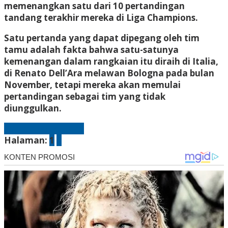
memenangkan satu dari 10 pertandingan
tandang terakhir mereka di Liga Champions.
Satu pertanda yang dapat dipegang oleh tim
tamu adalah fakta bahwa satu-satunya
kemenangan dalam rangkaian itu diraih di Italia,
di Renato Dell’Ara melawan Bologna pada bulan
November, tetapi mereka akan memulai
pertandingan sebagai tim yang tidak
diunggulkan.
Laman berikutnya
Halaman:
1
2