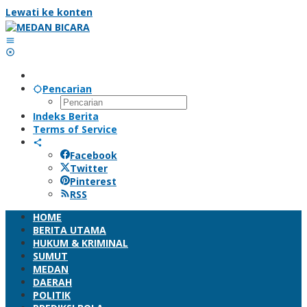
Lewati ke konten
Pencarian
Indeks Berita
Terms of Service
Facebook
Twitter
Pinterest
RSS
HOME
BERITA UTAMA
HUKUM & KRIMINAL
SUMUT
MEDAN
DAERAH
POLITIK