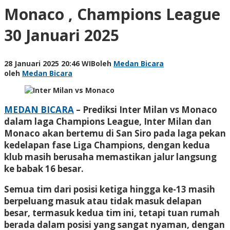
Monaco , Champions League
30 Januari 2025
28 Januari 2025 20:46 WIB
oleh
Medan Bicara
oleh
Medan Bicara
MEDAN BICARA
– Prediksi Inter Milan vs Monaco
dalam laga Champions League, Inter Milan dan
Monaco akan bertemu di San Siro pada laga pekan
kedelapan fase Liga Champions, dengan kedua
klub masih berusaha memastikan jalur langsung
ke babak 16 besar.
Semua tim dari posisi ketiga hingga ke-13 masih
berpeluang masuk atau tidak masuk delapan
besar, termasuk kedua tim ini, tetapi tuan rumah
berada dalam posisi yang sangat nyaman, dengan