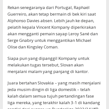
Rekan senegaranya dari Portugal, Raphaël
Guerreiro, akan tetap bermain di bek kiri saat
Alphonso Davies absen. Lebih jauh ke depan,
pelatih kepala Vincent Kompany diperkirakan
akan mengganti pemain sayap Leroy Sané dan
Serge Gnabry untuk menggantikan Michael
Olise dan Kingsley Coman.
Siapa pun yang dipanggil Kompany untuk
melakukan tugas tersebut, Slovan akan
menjalani malam yang panjang di kantor.
Juara bertahan Slovakia – yang masih menjalani
jeda musim dingin di liga domestik – telah
kalah dalam semua tujuh pertandingan fase
liga mereka, yang terakhir kalah 3-1 di kandang