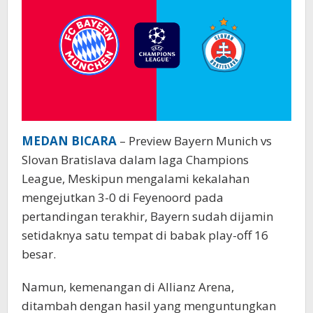
MEDAN BICARA
– Preview Bayern Munich vs
Slovan Bratislava dalam laga Champions
League, Meskipun mengalami kekalahan
mengejutkan 3-0 di Feyenoord pada
pertandingan terakhir, Bayern sudah dijamin
setidaknya satu tempat di babak play-off 16
besar.
Namun, kemenangan di Allianz Arena,
ditambah dengan hasil yang menguntungkan