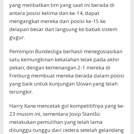
yang melibatkan tim yang saat ini berada di
antara posisi kelima dan ke-14, dapat
mengangkat mereka dari posisi ke-15 ke
delapan besar dan langsung ke babak sistem
gugur.
Pemimpin Bundesliga berhasil menegosiasikan
satu kemungkinan kekalahan telak pada akhir
pekan, dengan kemenangan 2-1 mereka di
Freiburg membuat mereka berada dalam posisi
yang baik untuk kunjungan Slovan yang telah
tersingkir.
Harry Kane mencetak gol kompetitifnya yang ke-
23 musim ini, sementara Josip Stanišic
melakukan pemulihan yang telah lama
ditunggu-tunggu dari cedera setelah gelandang