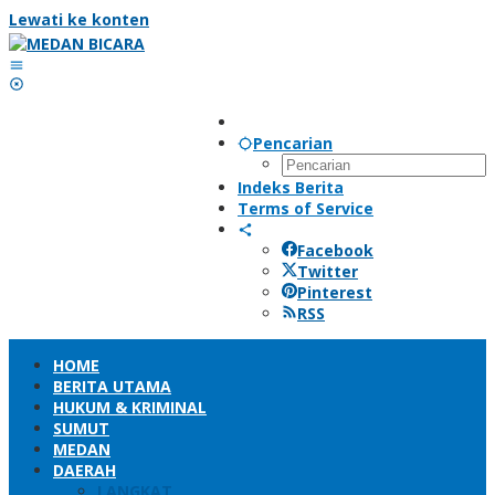
Lewati ke konten
Pencarian
Indeks Berita
Terms of Service
Facebook
Twitter
Pinterest
RSS
HOME
BERITA UTAMA
HUKUM & KRIMINAL
SUMUT
MEDAN
DAERAH
LANGKAT