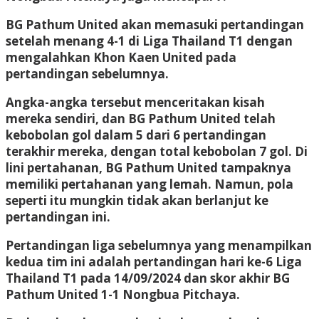
BG Pathum United akan memasuki pertandingan
setelah menang 4-1 di Liga Thailand T1 dengan
mengalahkan Khon Kaen United pada
pertandingan sebelumnya.
Angka-angka tersebut menceritakan kisah
mereka sendiri, dan BG Pathum United telah
kebobolan gol dalam 5 dari 6 pertandingan
terakhir mereka, dengan total kebobolan 7 gol. Di
lini pertahanan, BG Pathum United tampaknya
memiliki pertahanan yang lemah. Namun, pola
seperti itu mungkin tidak akan berlanjut ke
pertandingan ini.
Pertandingan liga sebelumnya yang menampilkan
kedua tim ini adalah pertandingan hari ke-6 Liga
Thailand T1 pada 14/09/2024 dan skor akhir BG
Pathum United 1-1 Nongbua Pitchaya.