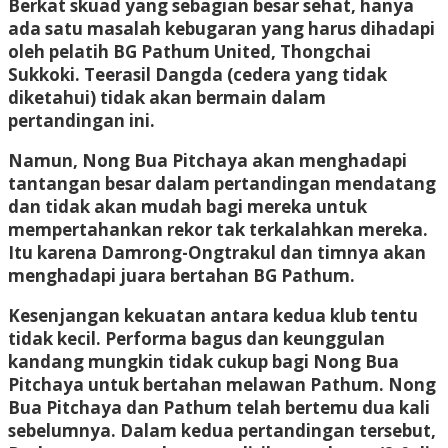
Berkat skuad yang sebagian besar sehat, hanya
ada satu masalah kebugaran yang harus dihadapi
oleh pelatih BG Pathum United, Thongchai
Sukkoki. Teerasil Dangda (cedera yang tidak
diketahui) tidak akan bermain dalam
pertandingan ini.
Namun, Nong Bua Pitchaya akan menghadapi
tantangan besar dalam pertandingan mendatang
dan tidak akan mudah bagi mereka untuk
mempertahankan rekor tak terkalahkan mereka.
Itu karena Damrong-Ongtrakul dan timnya akan
menghadapi juara bertahan BG Pathum.
Kesenjangan kekuatan antara kedua klub tentu
tidak kecil. Performa bagus dan keunggulan
kandang mungkin tidak cukup bagi Nong Bua
Pitchaya untuk bertahan melawan Pathum. Nong
Bua Pitchaya dan Pathum telah bertemu dua kali
sebelumnya. Dalam kedua pertandingan tersebut,