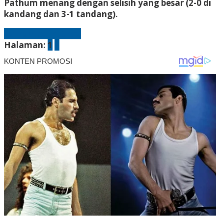
Pathum menang dengan selisih yang besar (2-0 di
kandang dan 3-1 tandang).
Laman berikutnya
Halaman:
1
2