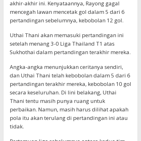
akhir-akhir ini. Kenyataannya, Rayong gagal
mencegah lawan mencetak gol dalam 5 dari 6
pertandingan sebelumnya, kebobolan 12 gol.
Uthai Thani akan memasuki pertandingan ini
setelah menang 3-0 Liga Thailand T1 atas
Sukhothai dalam pertandingan terakhir mereka.
Angka-angka menunjukkan ceritanya sendiri,
dan Uthai Thani telah kebobolan dalam 5 dari 6
pertandingan terakhir mereka, kebobolan 10 gol
secara keseluruhan. Di lini belakang, Uthai
Thani tentu masih punya ruang untuk
perbaikan. Namun, masih harus dilihat apakah
pola itu akan terulang di pertandingan ini atau
tidak.