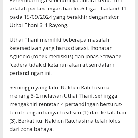
Pertemuan liga sebelumnya antara kedua tim
adalah pertandingan hari ke-6 Liga Thailand T1
pada 15/09/2024 yang berakhir dengan skor
Uthai Thani 3-1 Rayong.
Uthai Thani memiliki beberapa masalah
ketersediaan yang harus diatasi. Jhonatan
Agudelo (robek meniskus) dan Jonas Schwabe
(cedera tidak diketahui) akan absen dalam
pertandingan ini.
Seminggu yang lalu, Nakhon Ratchasima
menang 3-2 melawan Uthai Thani, sehingga
mengakhiri rentetan 4 pertandingan berturut-
turut dengan hanya hasil seri (1) dan kekalahan
(3). Berkat itu, Nakhon Ratchasima telah lolos
dari zona bahaya.