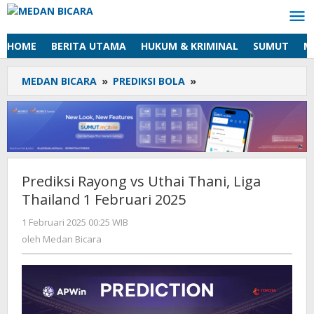
Lewati
ke
konten
HOME
BERITA UTAMA
HUKUM & KRIMINAL
SUMUT
M
MEDAN BICARA
»
PREDIKSI BOLA
»
Prediksi
Rayong
vs
Uthai
Thani,
Liga
Thailand
Prediksi Rayong vs Uthai Thani, Liga
1
Thailand 1 Februari 2025
Februari
2025
1 Februari 2025 00:25 WIB
oleh
Medan
oleh
Medan Bicara
Bicara