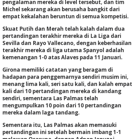
pengalaman mereka di level tersebut, dan tim
Michel sekarang akan berusaha bangkit dari
empat kekalahan beruntun di semua kompetisi.
Skuat Putih dan Merah telah kalah dalam dua
pertandingan terakhir mereka di La Liga dari
Sevilla dan Rayo Vallecano, dengan keberhasilan
terakhir mereka di liga utama Spanyol adalah
kemenangan 1-0 atas Alaves pada 11 Januari.
Girona memiliki catatan yang beragam di
hadapan para penggemarnya sendiri musim ini,
menang lima kali, seri satu kali, dan kalah empat
kali dari 10 pertandingan mereka di kandang
sendiri, sementara Las Palmas telah
mengumpulkan 10 poin dari 10 pertandingan
mereka dalam laga tandang.
Sementara itu, Las Palmas akan memasuki
pertandingan ini setelah bermain imbang 1-1