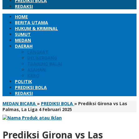
PREDIKSI BOLA
REDAKSI
HOME
BERITA UTAMA
HUKUM & KRIMINAL
SUMUT
MEDAN
DAERAH
LANGKAT
DELISERDANG
TANJUNG BALAI
ASAHAN
KARO
POLITIK
PREDIKSI BOLA
REDAKSI
MEDAN BICARA
»
PREDIKSI BOLA
»
Prediksi Girona vs Las
Palmas, La Liga 4 Februari 2025
Prediksi Girona vs Las