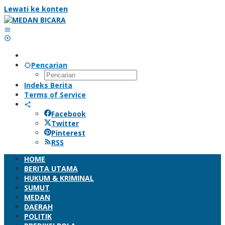
Lewati ke konten
Pencarian
Indeks Berita
Terms of Service
Facebook
Twitter
Pinterest
RSS
HOME
BERITA UTAMA
HUKUM & KRIMINAL
SUMUT
MEDAN
DAERAH
POLITIK