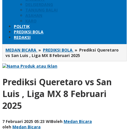
DELISERDANG
TANJUNG BALAI
ASAHAN
KARO
POLITIK
PREDIKSI BOLA
REDAKSI
MEDAN BICARA
»
PREDIKSI BOLA
»
Prediksi Queretaro
vs San Luis , Liga MX 8 Februari 2025
Prediksi Queretaro vs San
Luis , Liga MX 8 Februari
2025
7 Februari 2025 05:23 WIB
oleh
Medan Bicara
oleh
Medan Bicara