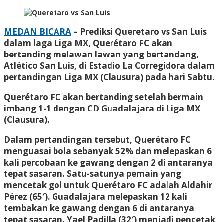
MEDAN BICARA
– Prediksi Queretaro vs San Luis
dalam laga Liga MX, Querétaro FC akan
bertanding melawan lawan yang bertandang,
Atlético San Luis, di Estadio La Corregidora dalam
pertandingan Liga MX (Clausura) pada hari Sabtu.
Querétaro FC akan bertanding setelah bermain
imbang 1-1 dengan CD Guadalajara di Liga MX
(Clausura).
Dalam pertandingan tersebut, Querétaro FC
menguasai bola sebanyak 52% dan melepaskan 6
kali percobaan ke gawang dengan 2 di antaranya
tepat sasaran. Satu-satunya pemain yang
mencetak gol untuk Querétaro FC adalah Aldahir
Pérez (65′). Guadalajara melepaskan 12 kali
tembakan ke gawang dengan 6 di antaranya
tepat sasaran. Yael Padilla (32′) menjadi pencetak