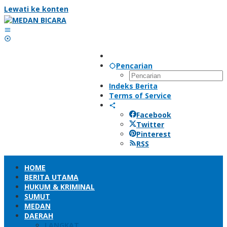
Lewati ke konten
Pencarian
Indeks Berita
Terms of Service
Facebook
Twitter
Pinterest
RSS
HOME
BERITA UTAMA
HUKUM & KRIMINAL
SUMUT
MEDAN
DAERAH
LANGKAT