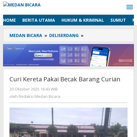
Lewati
ke
konten
HOME
BERITA UTAMA
HUKUM & KRIMINAL
SUMUT
M
MEDAN BICARA
»
DELISERDANG
»
Curi
Kereta
Pakai
Becak
Barang
Curian
Curi Kereta Pakai Becak Barang Curian
30 Oktober 2025 16:43 WIB
oleh
Redaksi
oleh
Redaksi Medan Bicara
Medan
Bicara