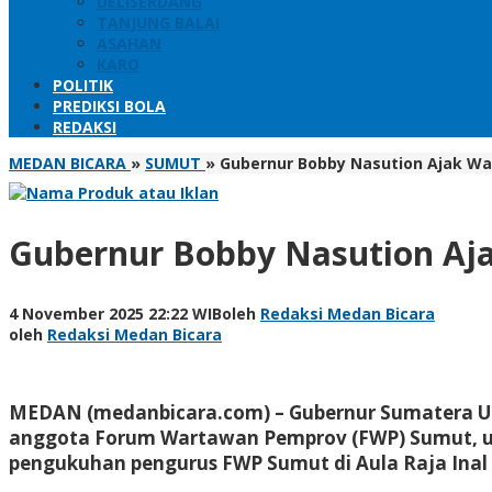
DELISERDANG
TANJUNG BALAI
ASAHAN
KARO
POLITIK
PREDIKSI BOLA
REDAKSI
MEDAN BICARA
»
SUMUT
»
Gubernur Bobby Nasution Ajak Wa
Gubernur Bobby Nasution Aj
4 November 2025 22:22 WIB
oleh
Redaksi Medan Bicara
oleh
Redaksi Medan Bicara
MEDAN (medanbicara.com) – Gubernur Sumatera U
anggota Forum Wartawan Pemprov (FWP) Sumut, unt
pengukuhan pengurus FWP Sumut di Aula Raja Inal S