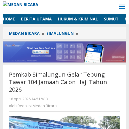
Lewati
ke
konten
HOME
BERITA UTAMA
HUKUM & KRIMINAL
SUMUT
M
MEDAN BICARA
»
SIMALUNGUN
»
Pemkab
Simalungun
Gelar
Tepung
Tawar
104
Jamaah
Pemkab Simalungun Gelar Tepung
Calon
Tawar 104 Jamaah Calon Haji Tahun
Haji
Tahun
2026
2026
16 April 2026 14:51 WIB
oleh
Redaksi
oleh
Redaksi Medan Bicara
Medan
Bicara