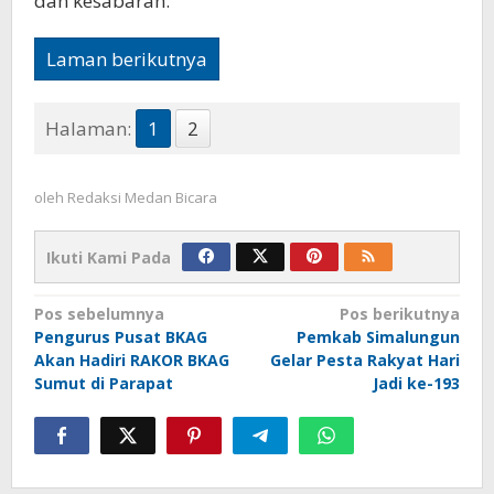
dan kesabaran.
Laman berikutnya
Halaman:
1
2
oleh
Redaksi Medan Bicara
Ikuti Kami Pada
Navigasi
Pos sebelumnya
Pos berikutnya
Pengurus Pusat BKAG
Pemkab Simalungun
pos
Akan Hadiri RAKOR BKAG
Gelar Pesta Rakyat Hari
Sumut di Parapat
Jadi ke-193