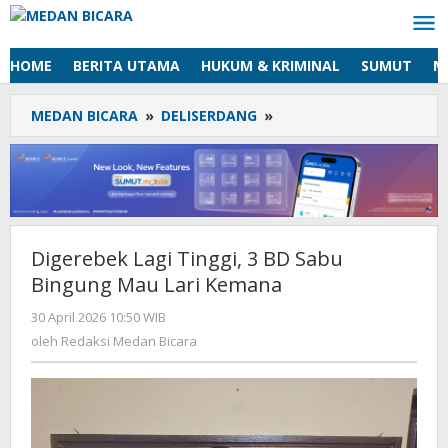
Lewati
ke
konten
HOME
BERITA UTAMA
HUKUM & KRIMINAL
SUMUT
M
MEDAN BICARA
»
DELISERDANG
»
Digerebek
Lagi
Tinggi,
3
BD
Sabu
Bingung
Digerebek Lagi Tinggi, 3 BD Sabu
Mau
Bingung Mau Lari Kemana
Lari
Kemana
30 April 2026 10:50 WIB
oleh
Redaksi
oleh
Redaksi Medan Bicara
Medan
Bicara