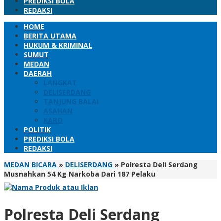
PREDIKSI BOLA
REDAKSI
HOME
BERITA UTAMA
HUKUM & KRIMINAL
SUMUT
MEDAN
DAERAH
LANGKAT
DELISERDANG
TANJUNG BALAI
ASAHAN
KARO
POLITIK
PREDIKSI BOLA
REDAKSI
MEDAN BICARA
»
DELISERDANG
»
Polresta Deli Serdang
Musnahkan 54 Kg Narkoba Dari 187 Pelaku
Polresta Deli Serdang