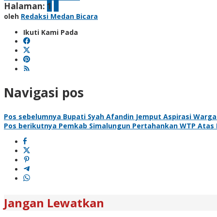
Halaman:
1
2
oleh
Redaksi Medan Bicara
Ikuti Kami Pada
Navigasi pos
Pos sebelumnya
Bupati Syah Afandin Jemput Aspirasi Warga
Pos berikutnya
Pemkab Simalungun Pertahankan WTP Atas LK
Jangan Lewatkan