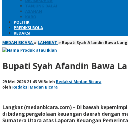
DELISERDANG
TANJUNG BALAI
ASAHAN
KARO
POLITIK
PREDIKSI BOLA
REDAKSI
MEDAN BICARA
»
LANGKAT
»
Bupati Syah Afandin Bawa Lang
Bupati Syah Afandin Bawa La
29 Mei 2026 21:43 WIB
oleh
Redaksi Medan Bicara
oleh
Redaksi Medan Bicara
Langkat (medanbicara.com) – Di bawah kepemimpin
di bidang pengelolaan keuangan daerah dengan me
Sumatera Utara atas Laporan Keuangan Pemerint