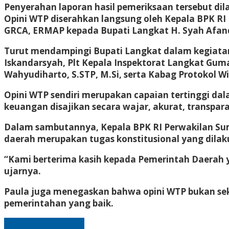
Penyerahan laporan hasil pemeriksaan tersebut di
Opini WTP diserahkan langsung oleh Kepala BPK RI P
GRCA, ERMAP kepada Bupati Langkat H. Syah Afand
Turut mendampingi Bupati Langkat dalam kegiatan 
Iskandarsyah, Plt Kepala Inspektorat Langkat Gum
Wahyudiharto, S.STP, M.Si, serta Kabag Protokol W
Opini WTP sendiri merupakan capaian tertinggi da
keuangan disajikan secara wajar, akurat, transpar
Dalam sambutannya, Kepala BPK RI Perwakilan S
daerah merupakan tugas konstitusional yang dilak
“Kami berterima kasih kepada Pemerintah Daerah y
ujarnya.
Paula juga menegaskan bahwa opini WTP bukan sek
pemerintahan yang baik.
Laman berikutnya