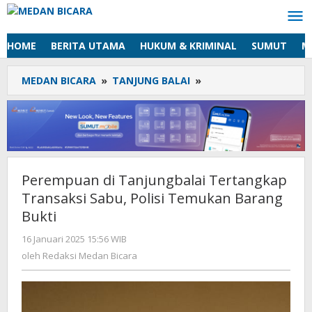
Lewati
ke
konten
HOME
BERITA UTAMA
HUKUM & KRIMINAL
SUMUT
M
MEDAN BICARA
»
TANJUNG BALAI
»
Perempuan
di
Tanjungbalai
Tertangkap
Transaksi
Sabu,
Polisi
Perempuan di Tanjungbalai Tertangkap
Temukan
Transaksi Sabu, Polisi Temukan Barang
Barang
Bukti
Bukti
16 Januari 2025 15:56 WIB
oleh
Redaksi
oleh
Redaksi Medan Bicara
Medan
Bicara