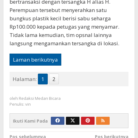
bertransaksi dengan tersangka H alias H.
Perempuan tersebut menyerahkan satu
bungkus plastik kecil berisi sabu seharga
Rp100.000 kepada petugas yang menyamar.
Tidak lama kemudian, tim opsnal lainnya
langsung mengamankan tersangka di lokasi.
Laman berikutnya
Halaman:
1
2
oleh
Redaksi Medan Bicara
Penulis: vin
Ikuti Kami Pada
Navigasi
Pos sebelumnya
Pos berikutnya