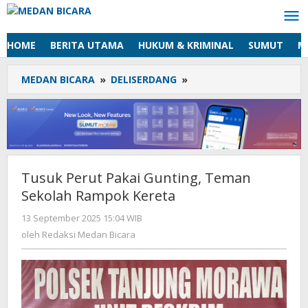
Lewati
ke
konten
HOME
BERITA UTAMA
HUKUM & KRIMINAL
SUMUT
M
MEDAN BICARA
»
DELISERDANG
»
Tusuk
Perut
Pakai
Gunting,
Teman
Sekolah
Rampok
Tusuk Perut Pakai Gunting, Teman
Kereta
Sekolah Rampok Kereta
13 September 2025 15:04 WIB
oleh
Redaksi
oleh
Redaksi Medan Bicara
Medan
Bicara